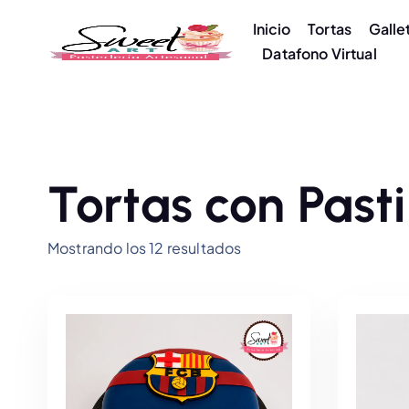
S
Inicio
Tortas
Galle
a
Datafono Virtual
l
t
a
r
a
l
Tortas con Pasti
c
o
O
Mostrando los 12 resultados
n
r
t
d
e
e
n
n
i
a
d
d
o