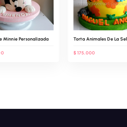
e Minnie Personalizada
Torta Animales De La Se
00
$
175.000
enda Por WhatsApp
Agenda Por Whats