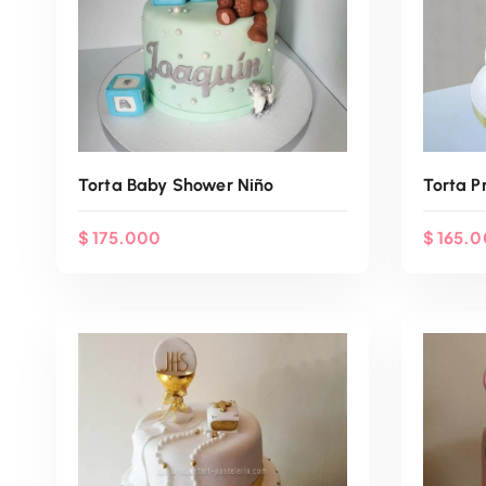
Torta Baby Shower Niño
Torta P
$
175.000
$
165.0
Agenda Por WhatsApp
Ag