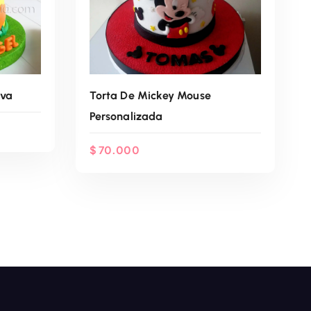
lva
Torta De Mickey Mouse
Personalizada
$
70.000
App
Agenda Por WhatsApp