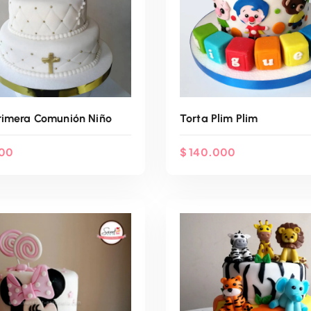
rimera Comunión Niño
Torta Plim Plim
00
$
140.000
enda Por WhatsApp
Agenda Por Whats