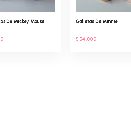
ops De Mickey Mouse
Galletas De Minnie
00
$
34.000
enda Por WhatsApp
Agenda Por Whats