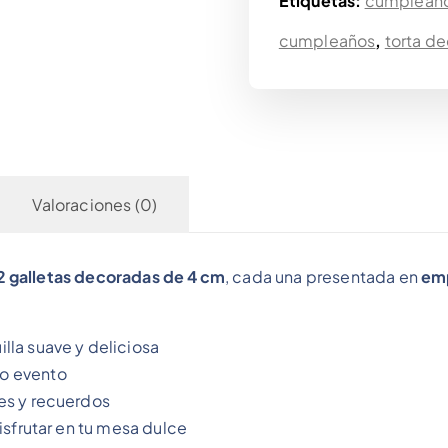
Etiquetas:
cumpleaño
cumpleaños
,
torta d
Valoraciones (0)
12 galletas decoradas de 4 cm
, cada una presentada en
emp
lla suave y deliciosa
 o evento
es y recuerdos
isfrutar en tu mesa dulce