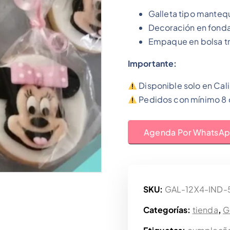
Galleta tipo mantequ
Decoración en fond
Empaque en bolsa tra
Importante:
Disponible solo en Cal
Pedidos con mínimo 8 d
Agenda Por WhatsA
SKU:
GAL-12X4-IND-
Categorías:
tienda
,
G