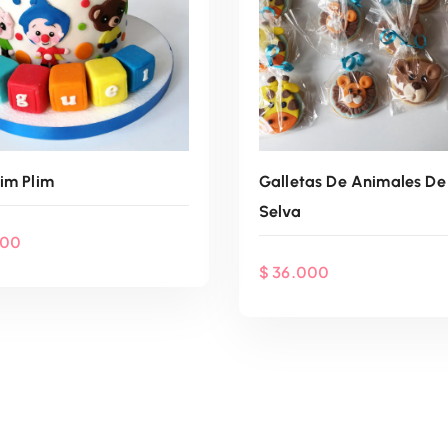
lim Plim
Galletas De Animales De
Selva
000
$
36.000
enda Por WhatsApp
Agenda Por Whats