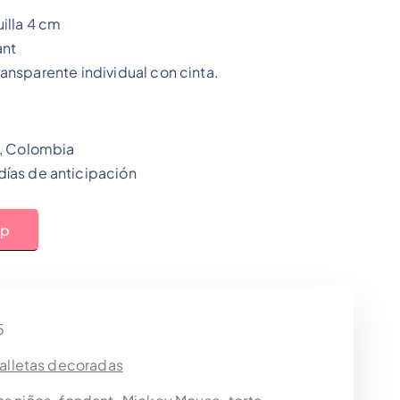
illa 4 cm
ant
nsparente individual con cinta.
i, Colombia
ías de anticipación
pp
5
alletas decoradas