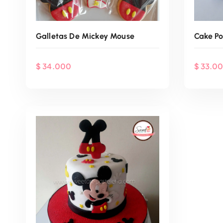
Galletas De Mickey Mouse
Cake P
$
34.000
$
33.0
Agenda Por WhatsApp
Ag