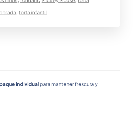
s niños
,
fondant
,
Mickey Mouse
,
torta
ecorada
,
torta infantil
aque individual
para mantener frescura y